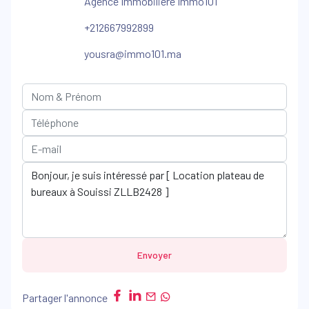
Agence Immobilière Immo101
+212667992899
yousra@immo101.ma
Envoyer
Partager l'annonce