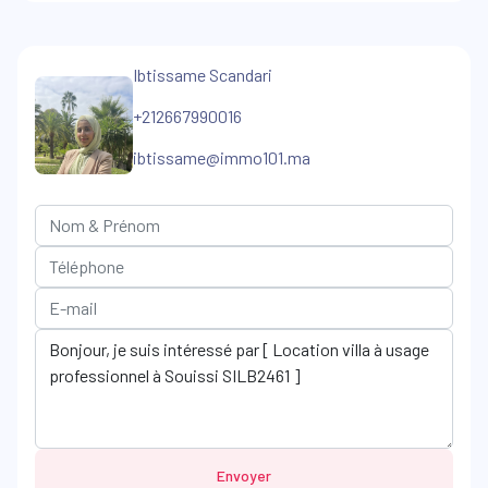
Ibtissame Scandari
+212667990016
ibtissame@immo101.ma
Envoyer