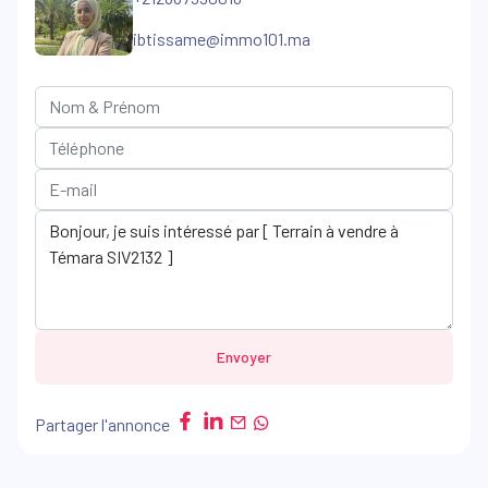
ibtissame@immo101.ma
Envoyer
Partager l'annonce