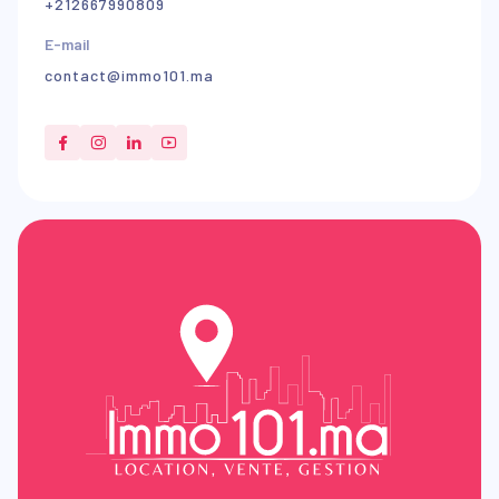
+212667990809
E-mail
contact@immo101.ma