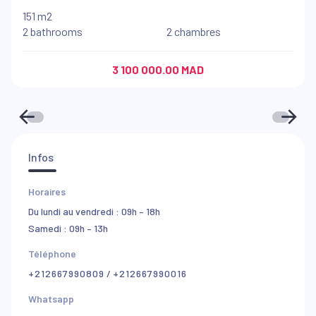
151 m2
2 bathrooms
2 chambres
3 100 000.00 MAD
Infos
Horaires
Du lundi au vendredi : 09h – 18h
Samedi : 09h – 13h
Téléphone
+212667990809
/
+212667990016
Whatsapp