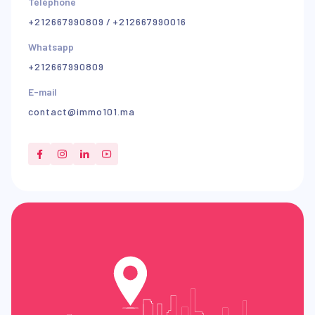
Téléphone
+212667990809
/
+212667990016
Whatsapp
+212667990809
E-mail
contact@immo101.ma